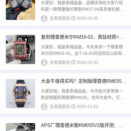
工价，复刻能做到多像？
大家好，我是表城品鉴，这期评测给大家介绍
的是一款限量版的理查RM27-04真多维伦腕
表。这款是网球巨星拉斐尔纳达尔合作十周年
名表城复刻
2026-03-05
的一...
复刻理查德米尔RM16-02，真钛材质+全
动齿轮机芯上手体验
大家好，我是表城品鉴，今天来讲一下理查德
米尔的RM16-02。这个16-02的话其实以前有一
些小作坊是有做的，几百块也有，一千几...
名表城复刻
2026-02-02
大金牛值得买吗？定制版理查德RM035一
体机芯实测
大家好我，我是表城品鉴，今天给大家带来一
款定制版的理查德RM035，也叫大金牛。它是
采用一个高复合钢，经过这个原数据原装数据
名表城复刻
2025-12-02
来进...
APS厂理查德米勒RM055V2版评测：能