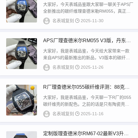
否秒杀ZF厂？
大家好，今天表城品鉴跟大家聊一聊关于APS厂
全新推出的碳纤维理查德米勒RM055，真正的
丹东最新版的RMULL2的一体机芯，也是...
名表城复刻
2025-11-30
APS厂理查德米尔RM055 V3版，丹东一
体机芯+真齿轮拆解
大家好，我是表城品鉴，今天给大家带来一款
来自APS的最新推出的新品，V3版本的碳纤维
理查德055，那么也是最近的一个热点，所以
名表城复刻
2025-11-26
今...
R厂理查德米尔055碳纤维评测：88克重
量+无卡度机芯细节曝光
大家好，我是表城品鉴，今天聊一下R厂的055
碳纤维壳的新配色。之前的话是只有陶瓷壳，
就是白陶瓷还有黑陶瓷。现在是出了一个新配
名表城复刻
2025-11-16
色，...
定制版理查德米尔RM67-02最新V3升级