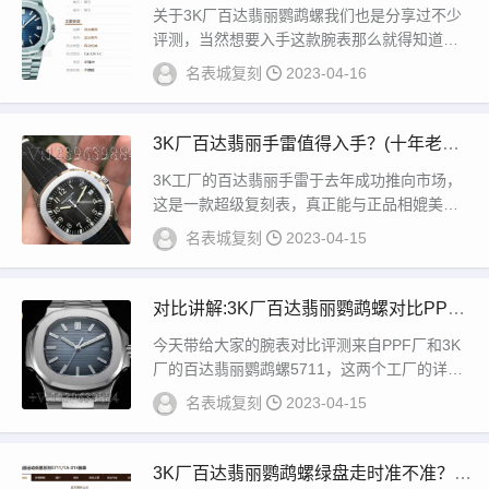
返修率如何？
关于3K厂百达翡丽鹦鹉螺我们也是分享过不少
评测，当然想要入手这款腕表那么就得知道怎
么分辨是否对版，3K厂可以说是复刻表市场
名表城复刻
2023-04-16
上...
3K厂百达翡丽手雷值得入手？(十年老师
傅分享经验)
3K工厂的百达翡丽手雷于去年成功推向市场，
这是一款超级复刻表，真正能与正品相媲美的
复制品手表。它是一款被表友赞誉的手表，其
名表城复刻
2023-04-15
厚...
对比讲解:3K厂百达翡丽鹦鹉螺对比PPF
厂，哪家没破绽？
今天带给大家的腕表对比评测来自PPF厂和3K
厂的百达翡丽鹦鹉螺5711，这两个工厂的详细
真假对比我都要做过详细的评测，不过最近有...
名表城复刻
2023-04-15
3K厂百达翡丽鹦鹉螺绿盘走时准不准？以