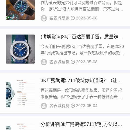
下三点秒懂3K厂手雷）
作为爱表的兄弟们可以没戴过百达翡丽，但是
你一定听过“没人能拥有百达翡丽，只不过为下
一代保管而已”这句广告语。如今，在百达翡丽
名表城复刻
2023-05-08
的客...
(讲解常识)3k厂百达翡丽手雷，质量辨别
技巧
今天咱们来说说3K厂百达翡丽手雷，它是2020
年1月成功推出市场，是一款超级原单的表款，
也是一款真正唯一‎可以和原装媲‎美的副本...
名表城复刻
2023-05-08
3K厂鹦鹉螺5711破绽你知道吗？（让您
轻松辨别真正3K厂）
百达翡丽是一款顶级的豪华腕表，虽然它看起
来很普通，但它也赋予了手表一种低调而奢华
的美感，赢得了各界表友的赞誉。鹦鹉螺的知
名表城复刻
2023-05-04
名度也非...
分析讲解|3k厂鹦鹉螺5711辨别方法以及