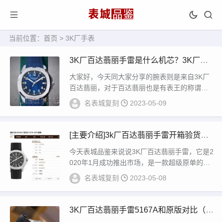
当前位置：
首页
> 3K厂手表
3K厂百达翡丽手雷是什么机芯？3K厂手
雷怎么样？
大家好，今天同大家分享的腕表则是来自3K厂
百达翡丽，对于百达翡丽也是有表王的称谓，
然而旗下的腕表款式也是非常多，如经典的571
名表城复刻
2023-05-09
1...
[主要介绍]3k厂百达翡丽手雷开箱验货和
购买建议
今天表城品鉴来说说3K厂百达翡丽手雷，它是2
020年1月成功推出市场，是一款超级原单的表
款，也是一款真正唯一‎可以和原装媲‎美的...
名表城复刻
2023-05-08
3K厂百达翡丽手雷5167A和原版对比（以