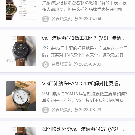
纳海哪里买？)
沛纳海是很多消费者都熟悉和了解的手表，很
多人都想买，但是这样的品牌手表往往价格昂
贵，一般工薪阶层都买不起，这就导致了沛纳
名表城复刻
2023-04-04
海复...
vs厂沛纳海441做工如何？(VS厂沛纳海4
41市场价多少)
今年来VS厂主要的打算就是推广SBF这一个厂
牌，其实对于VS这个厂家来说，这款款式其实
并不叫V3版本，而是SBF厂复刻版本！但是...
名表城复刻
2023-03-30
VS厂沛纳海PAM1314拆解对比原版，差
距大不大？
VS厂沛纳海PAM1314复刻腕表做工质量如何？
其实还是一样的，VS厂复刻还原的沛纳海从始
至终，都没有一款让人失望过！其整体视觉...
名表城复刻
2023-03-29
如何快速分辨vs厂沛纳海441？(VS厂沛