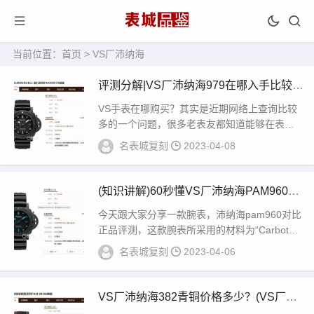
当前位置：
首页
> VS厂沛纳海
评测分解|VS厂沛纳海979在哪入手比较省
心？
VS手表在哪购买？其实是近期网络上查询比较
多的一个问题，很多老表友都知道能够在表城
品鉴这里就能入手！但是随着网络的发展，抖
名表城复刻
2023-04-08
音短视...
(知识讲解)60秒懂VS厂沛纳海PAM960值
不值购买？
今天跟大家分享一款腕表，沛纳海pam960对比
正品评测，这款腕表所采用的材料为“Carbotec
h碳纤维复合物料”，主要成分为碳...
名表城复刻
2023-04-06
VS厂沛纳海382青铜价格多少？(VS厂沛