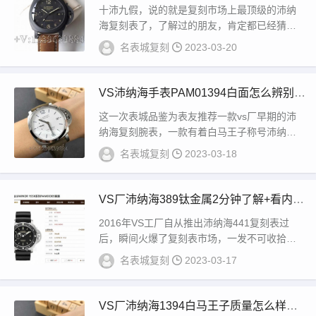
纳海441质量怎么样)
十沛九假，说的就是复刻市场上最顶级的沛纳
海复刻表了，了解过的朋友，肯定都已经猜到
了vs厂沛纳海，这个厂家做工尤为出色，尤其
名表城复刻
2023-03-20
是机芯...
VS沛纳海手表PAM01394白面怎么辨别？
以下三点教您！
这一次表城品鉴为表友推荐一款vs厂早期的沛
纳海复刻腕表，一款有着白马王子称号沛纳海1
394！而且市场上发售也有两三年了，返修率
名表城复刻
2023-03-18
也...
VS厂沛纳海389钛金属2分钟了解+看内行
人揭秘
2016年VS工厂自从推出沛纳海441复刻表过
后，瞬间火爆了复刻表市场，一发不可收拾，
连续推出了沛纳海复刻表各种款式，包括今天
名表城复刻
2023-03-17
这...
VS厂沛纳海1394白马王子质量怎么样？