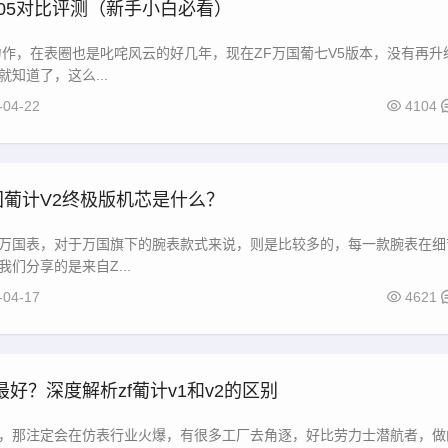
705对比评测（新手小白必看）
力作，在表圈也是叱咤风云的好几年，现在ZF万国葡七V5版本，没有再升
知道了，这么...
-04-22
4104
万国葡计V2终极版机芯是什么？
万国表，对于万国旗下的腕表款式来说，则是比较多的，每一款腕表在细
们分享的是来自Z...
-04-17
4621
好？深度解析zf葡计v1和v2的区别
，那注定会在仿表行业火爆，有很多工厂去角逐，好比劳力士潜航者，做