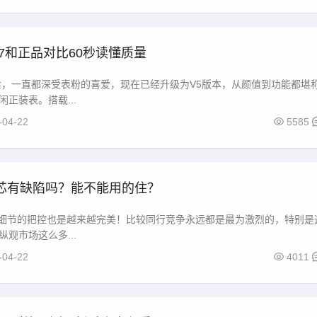
葡7和正品对比60秒读懂质量
后，一直都深受表粉的喜爱，现在已经升级为V5版本，从颜值到功能都堪
正装表。搭载...
-04-22
5585
机芯有缺陷吗？能不能用的住？
以说细节的把控也是越来越完美！比较同行竞争永远都是最为激烈的，特别是
观市场这么多...
-04-22
4011