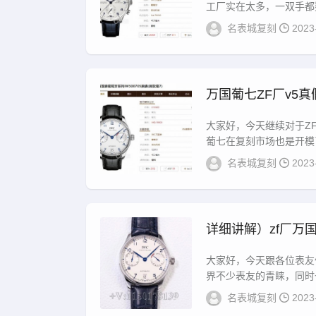
工厂实在太多，一双手都数
名表城复刻
2023
万国葡七ZF厂v5
大家好，今天继续对于Z
葡七在复刻市场也是开模了
名表城复刻
2023
详细讲解）zf厂万
大家好，今天跟各位表友
界不少表友的青睐，同时也
名表城复刻
2023