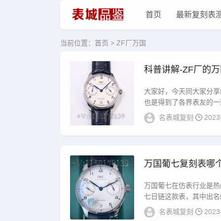
首页
最新复刻表
当前位置：
首页
> ZF厂万国
科普讲解-ZF厂的
大家好，今天同大家分享
也是得到了各界表友的一致
名表城复刻
2023
万国葡七复刻表哪个
万国葡七在仿表行业是热
七日链这款表，其中出名的
名表城复刻
2023