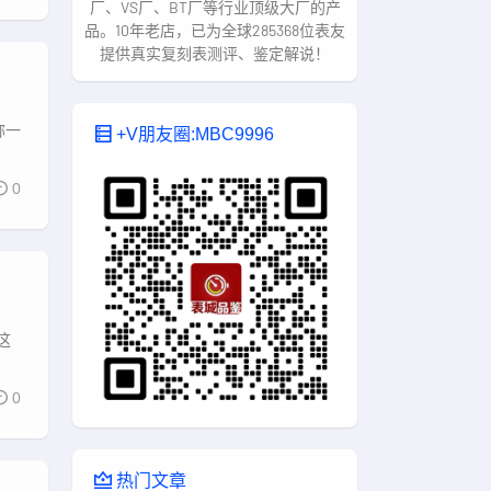
厂、VS厂、BT厂等行业顶级大厂的产
品。10年老店，已为全球285368位表友
提供真实复刻表测评、鉴定解说！
称一
+V朋友圈:MBC9996
0
这
0
热门文章