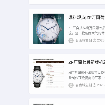
爆料观点|ZF万国
ZF厂自从推出万国葡七
流，是一款硬朗大气的休闲
名表城复刻
2023
ZF厂葡七最新版
zf厂万国葡七v5版可
些制作顶级复刻的厂家！纵
名表城复刻
2023