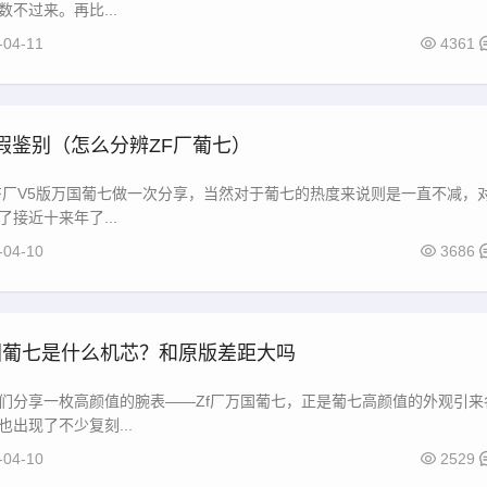
不过来。再比...
-04-11
4361
真假鉴别（怎么分辨ZF厂葡七）
F厂V5版万国葡七做一次分享，当然对于葡七的热度来说则是一直不减，
接近十来年了...
-04-10
3686
国葡七是什么机芯？和原版差距大吗
们分享一枚高颜值的腕表——Zf厂万国葡七，正是葡七高颜值的外观引来
出现了不少复刻...
-04-10
2529