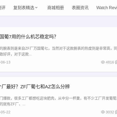
测评
复刻表精选
商城相册
表圈资讯
Watch Rev
万国葡7用的什么机芯稳定吗？
的腕表则是来自ZF厂万国葡七，当然对于这款腕表的热度则是非常高，
好评，对于这款...
-06-13
4816
厂最好？ZF厂葡七和AZ怎么分辨
门爆款，很多工厂都想吃这块肥肉，从中分一杯羹，有不少工厂开发葡萄
就有ZF厂、...
-05-22
3032