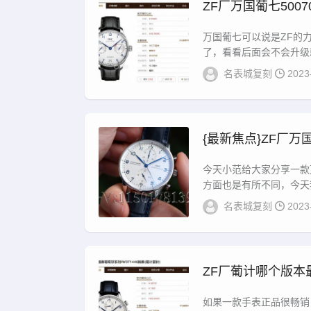
ZF厂万国葡七500
万国葡七可以说是ZF的
了，看看后面会不会升级就
名表城复刻
2023
{最新焦点}ZF厂
今天小范给大家分享一款
方面也是有所不同，今天我
名表城复刻
2023
ZF厂葡计哪个版本最
如果一款手表正品很畅销