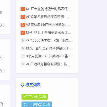
M+厂帝舵骑行版计时码表评测：复刻版细节做工揭秘
级
AF浪琴名匠月相深度评测：做工、质感、机芯全解析
VS沛纳海1467纽约限量版：钛壳+独家机芯，值不值入手？
0
M+厂柏莱士全陶瓷潜水表评测：高颜值+零破绽，值不值得冲？
花了3000块学费！VS厂沛纳海441深度评测，这些坑别再踩了！
BLS厂百年灵计时子弹链B01做工细节与机芯功能
3个月长测VS厂沛纳海441告诉您，值不值入手？
节
AF厂浪琴月相名匠评测：性价比超越APS？实测揭秘
0
标签列表
N厂劳力士
(105)
的
劳力士迪通拿
(184)