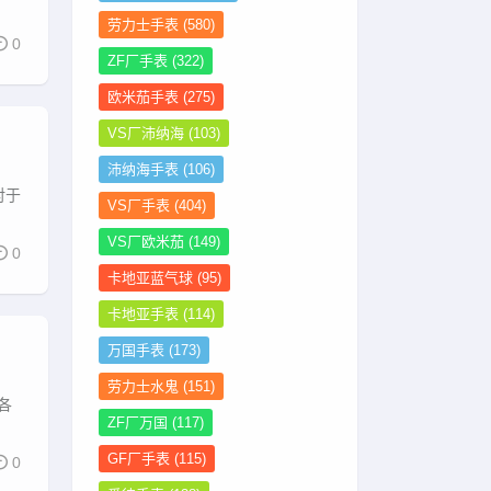
劳力士手表
(580)
0
ZF厂手表
(322)
欧米茄手表
(275)
VS厂沛纳海
(103)
沛纳海手表
(106)
对于
VS厂手表
(404)
VS厂欧米茄
(149)
0
卡地亚蓝气球
(95)
卡地亚手表
(114)
万国手表
(173)
劳力士水鬼
(151)
各
ZF厂万国
(117)
GF厂手表
(115)
0