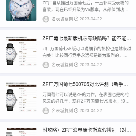
质量
ZF厂自从推出万国葡七后，一直都深受表粉的
喜爱，现在已经升级为V5版本，从颜值到功能
都堪称一流，是一款硬朗大气的休闲正装表。
名表城复刻
2023-04-22
搭载...
ZF厂葡七最新版机芯有缺陷吗？能不能用
的住？
zf厂万国葡七v5版可以说细节的把控也是越来越
完美！比较同行竞争永远都是最为激烈的，特
别是这些制作顶级复刻的厂家！纵观市场这么
名表城复刻
2023-04-22
多...
ZF厂万国葡七500705对比评测（新手小
白必看）
万国葡七可以说是ZF的力作，在表圈也是叱咤
风云的好几年，现在ZF万国葡七V5版本，没有
再升级了，看看后面会不会升级就知道了，这
名表城复刻
2023-04-22
么...
附攻略）ZF厂浪琴康卡斯真假辨别（对比