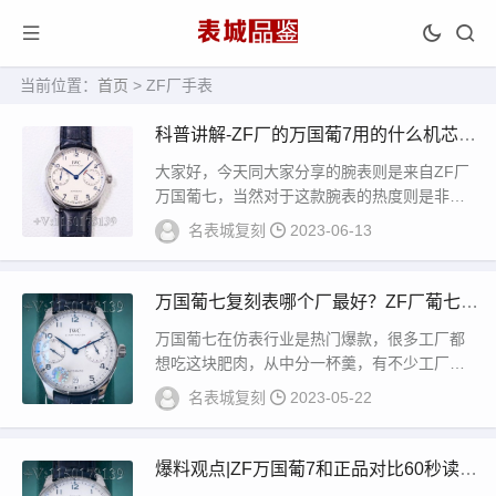
当前位置：
首页
> ZF厂手表
科普讲解-ZF厂的万国葡7用的什么机芯稳
定吗？
大家好，今天同大家分享的腕表则是来自ZF厂
万国葡七，当然对于这款腕表的热度则是非常
高，同时也是得到了各界表友的一致好评，对
名表城复刻
2023-06-13
于这款...
万国葡七复刻表哪个厂最好？ZF厂葡七和
AZ怎么分辨
万国葡七在仿表行业是热门爆款，很多工厂都
想吃这块肥肉，从中分一杯羹，有不少工厂开
发葡萄牙七日链这款表，其中出名的就有ZF
名表城复刻
2023-05-22
厂、...
爆料观点|ZF万国葡7和正品对比60秒读懂