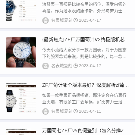
原版区分）
浪琴表一直都是比较亲民的档位，深受白领的
喜爱。作为潜水表的康卡斯，外形与劳力士水
鬼十分相似，销量极高，也是专柜的主力走量
名表城复刻
2023-04-17
系列...
{最新焦点}ZF厂万国葡计V2终极版机芯是
什么？
今天小范给大家分享一款万国表，对于万国旗
下的腕表款式来说，则是比较多的，每一款腕
表在细节方面也是有所不同，今天我们分享的
名表城复刻
2023-04-17
是来自Z...
ZF厂葡计哪个版本最好？深度解析zf葡计
v1和v2的区别
如果一款手表正品很畅销，那注定会在仿表行
业火爆，有很多工厂去角逐，好比劳力士潜航
者，做的工厂实在太多，一双手都数不过来。
名表城复刻
2023-04-11
再比...
万国葡七ZF厂v5真假鉴别（怎么分辨ZF