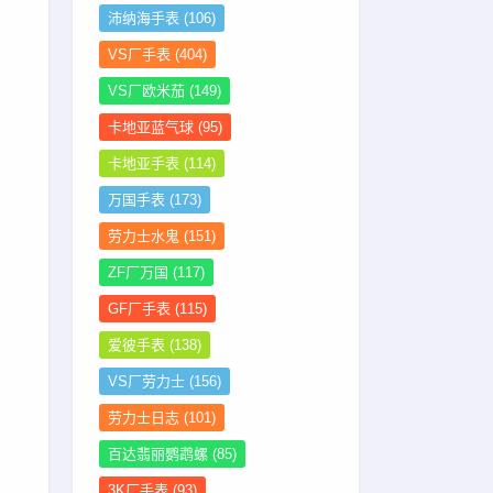
沛纳海手表
(106)
VS厂手表
(404)
VS厂欧米茄
(149)
卡地亚蓝气球
(95)
卡地亚手表
(114)
万国手表
(173)
劳力士水鬼
(151)
ZF厂万国
(117)
GF厂手表
(115)
爱彼手表
(138)
VS厂劳力士
(156)
劳力士日志
(101)
百达翡丽鹦鹉螺
(85)
3K厂手表
(93)