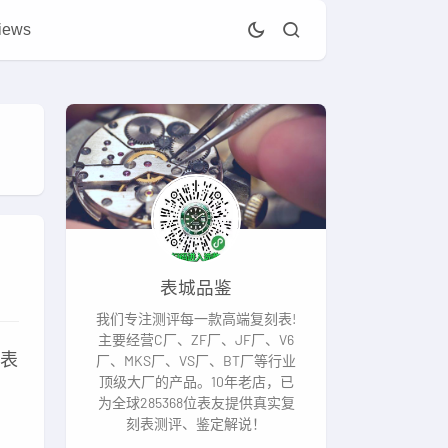
iews
表城品鉴
我们专注测评每一款高端复刻表!
主要经营C厂、ZF厂、JF厂、V6
腕表
厂、MKS厂、VS厂、BT厂等行业
顶级大厂的产品。10年老店，已
为全球285368位表友提供真实复
刻表测评、鉴定解说！