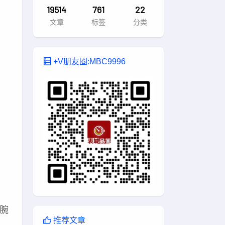
19514
761
22
文章
标签
分类
+V朋友圈:MBC9996
腕
推荐文章