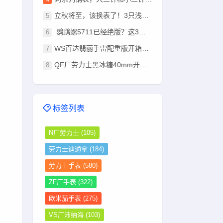
立秋将至，该换表了！3只浅棕盘腕表推荐：总有一款适合你
鹦鹉螺5711已经绝版？这3只豪华运动表，戴出去同样有排面！
WS百达翡丽手雷配重版开箱：330机芯+停秒功能超越其他版本
QF厂劳力士黑冰糖40mm开箱：钨钢配重+狗牙圈，这分量太足了
标签列表
N厂劳力士
(105)
劳力士迪通拿
(184)
劳力士手表
(580)
ZF厂手表
(322)
欧米茄手表
(275)
VS厂沛纳海
(103)