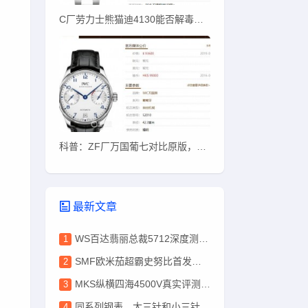
C厂劳力士熊猫迪4130能否解毒？C厂熊猫迪质量如何
科普：ZF厂万国葡七对比原版，哪些地方能看出？
最新文章
WS百达翡丽总裁5712深度测评，盘面色泽完爆PPF
SMF欧米茄超霸史努比首发实测！唯一对版盘面+ST19改3861
MKS纵横四海4500V真实评测：机芯稳、刻字深、性价比高
同系列钢表，大三针和小三针差10万？这10万到底花哪了？