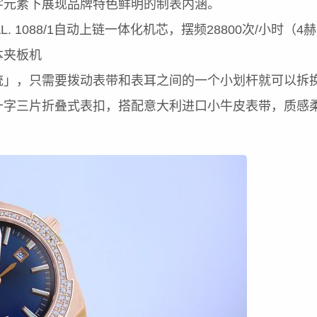
字元素下展现品牌特色鲜明的制表内涵。
AL. 1088/1自动上链一体化机芯，摆频28800次/小时（4赫
本夹板机
统」，只需要拨动表带和表耳之间的一个小划杆就可以拆
十字三片折叠式表扣，搭配意大利进口小牛皮表带，质感