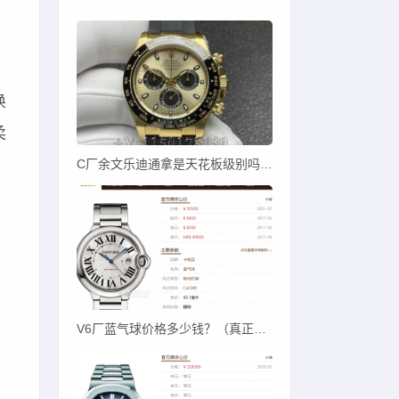
换
柔
C厂余文乐迪通拿是天花板级别吗？C厂余文乐迪对比其他厂
V6厂蓝气球价格多少钱？（真正V6蓝气球价卖多少）