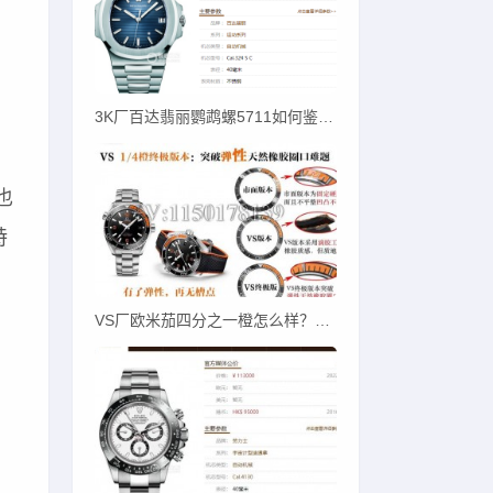
3K厂百达翡丽鹦鹉螺5711如何鉴别才对版？
也
特
VS厂欧米茄四分之一橙怎么样？一招教您辨别！