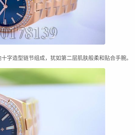
他十字造型链节组成，犹如第二层肌肤般柔和贴合手腕。