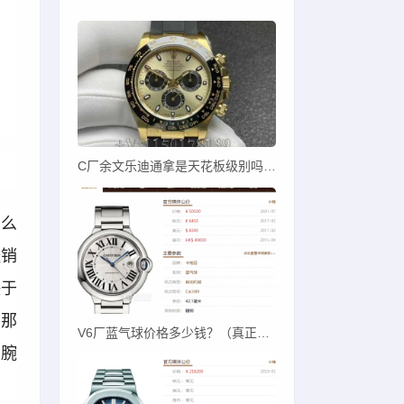
C厂余文乐迪通拿是天花板级别吗？C厂余文乐迪对比其他厂
那么
经销
决于
，那
V6厂蓝气球价格多少钱？（真正V6蓝气球价卖多少）
到腕