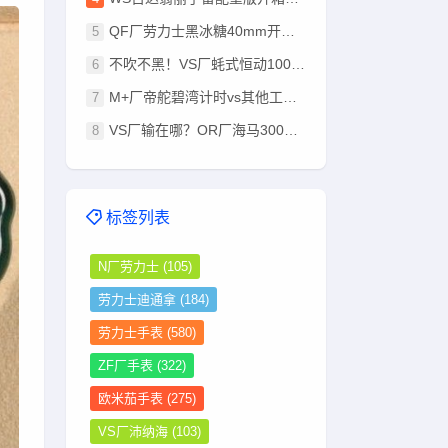
QF厂劳力士黑冰糖40mm开箱：钨钢配重+狗牙圈，这分量太足了
不吹不黑！VS厂蚝式恒动100周年版深度拆解
M+厂帝舵碧湾计时vs其他工厂：终极版强在哪？
VS厂输在哪？OR厂海马300无卡度8800机芯深度对比
标签列表
N厂劳力士
(105)
劳力士迪通拿
(184)
劳力士手表
(580)
ZF厂手表
(322)
欧米茄手表
(275)
VS厂沛纳海
(103)