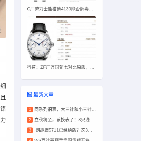
C厂劳力士熊猫迪4130能否解毒？C厂熊猫迪质量如何
科普：ZF厂万国葡七对比原版，哪些地方能看出？
你细
最新文章
并且
不错
同系列钢表，大三针和小三针差10万？这10万到底花哪了？
劳力
立秋将至，该换表了！3只浅棕盘腕表推荐：总有一款适合你
。
鹦鹉螺5711已经绝版？这3只豪华运动表，戴出去同样有排面！
WS百达翡丽手雷配重版开箱：330机芯+停秒功能超越其他版本