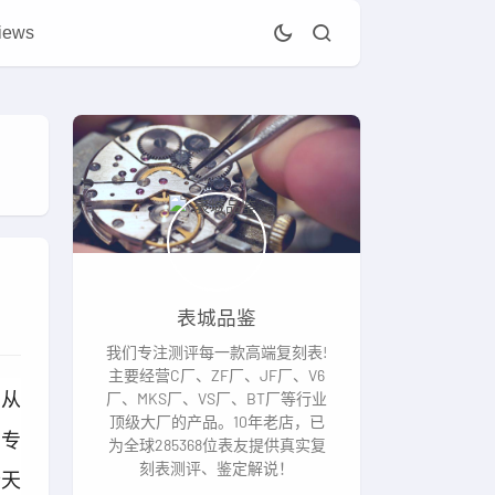
iews
表城品鉴
我们专注测评每一款高端复刻表!
主要经营C厂、ZF厂、JF厂、V6
，从
厂、MKS厂、VS厂、BT厂等行业
顶级大厂的产品。10年老店，已
在专
为全球285368位表友提供真实复
刻表测评、鉴定解说！
今天