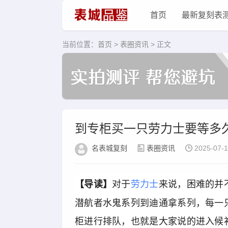
首页
最新复刻表
当前位置：
首页
>
表圈资讯
> 正文
到专柜买一只劳力士要等多
名表城复刻
表圈资讯
2025-07-
对于
劳力士
来说，困难的并
【导读】
潜航者水鬼系列到迪通拿系列，每一
柜进行排队，也就是大家说的进入候