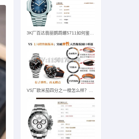
3K厂百达翡丽鹦鹉螺5711如何鉴别才对版？
VS厂欧米茄四分之一橙怎么样？一招教您辨别！