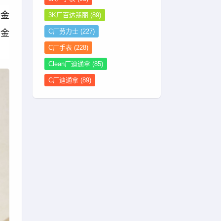
全金
3K厂百达翡丽
(89)
黄金
C厂劳力士
(227)
C厂手表
(228)
Clean厂迪通拿
(85)
C厂迪通拿
(89)