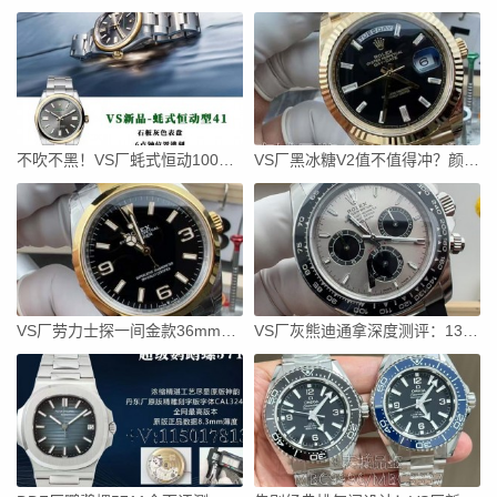
不吹不黑！VS厂蚝式恒动100周年版深度拆解
VS厂黑冰糖V2值不值得冲？颜色对版+狗头标+平头A，细节拉满
VS厂劳力士探一间金款36mm真实评测
VS厂灰熊迪通拿深度测评：137克配重+丹东一体机芯值不值得入？