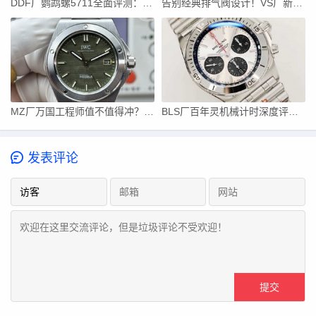
DDF厂鹦鹉螺5711全面评测：出厂满配！天花板复刻
告别经典排气阀设计！VS厂新款海马600三个配色全面解析
MZ厂万国工程师值不值得冲？正装休闲两不误
BLS厂百年灵机械计时深度评测，子弹链才是灵魂
发表评论