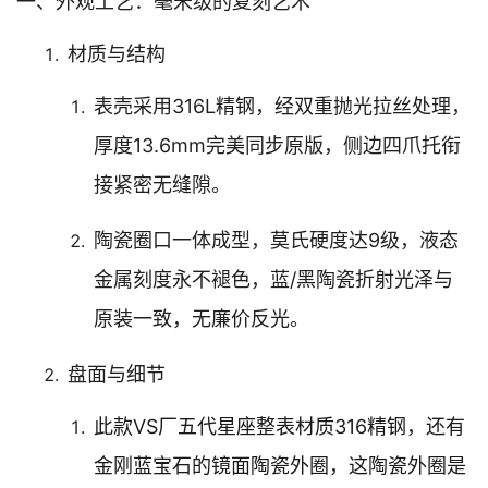
一、外观工艺：毫米级的复刻艺术
材质与结构
表壳采用316L精钢，经双重抛光拉丝处理，
厚度13.6mm完美同步原版，侧边四爪托衔
接紧密无缝隙。
陶瓷圈口一体成型，莫氏硬度达9级，液态
金属刻度永不褪色，蓝/黑陶瓷折射光泽与
原装一致，无廉价反光。
盘面与细节
此款VS厂五代星座整表材质316精钢，还有
金刚蓝宝石的镜面陶瓷外圈，这陶瓷外圈是