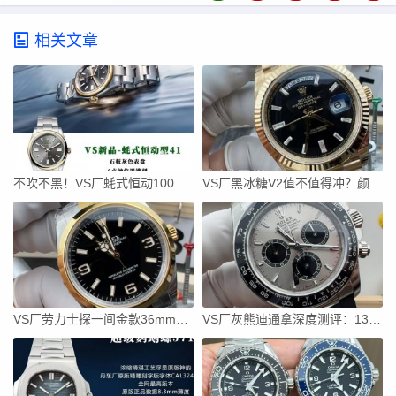
相关文章
不吹不黑！VS厂蚝式恒动100周年版深度拆解
VS厂黑冰糖V2值不值得冲？颜色对版+狗头标+平头A，细节拉满
VS厂劳力士探一间金款36mm真实评测
VS厂灰熊迪通拿深度测评：137克配重+丹东一体机芯值不值得入？