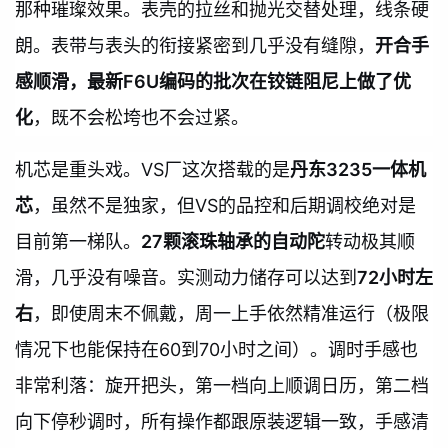
那种璀璨效果。表壳的拉丝和抛光交替处理，线条硬
朗。表带与表头的衔接紧密到几乎没有缝隙，
开合手
感顺滑，最新F6U编码的批次在铰链阻尼上做了优
化
，既不会松垮也不会过紧。
机芯是重头戏。VS厂这次搭载的是
丹东3235一体机
芯
，虽然不是独家，但VS的品控和后期调校绝对是
目前第一梯队。
27颗滚珠轴承的自动陀
转动极其顺
滑，几乎没有噪音。实测动力储存可以达到
72小时左
右
，即使周末不佩戴，周一上手依然精准运行（极限
情况下也能保持在60到70小时之间）。调时手感也
非常利落：旋开把头，第一档向上顺调日历，第二档
向下停秒调时，所有操作都跟原装逻辑一致，手感清