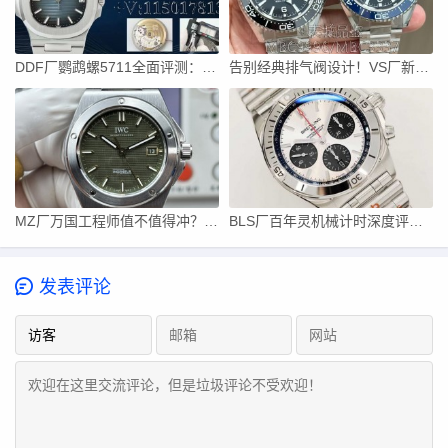
DDF厂鹦鹉螺5711全面评测：出厂满配！天花板复刻
告别经典排气阀设计！VS厂新款海马600三个配色全面解析
MZ厂万国工程师值不值得冲？正装休闲两不误
BLS厂百年灵机械计时深度评测，子弹链才是灵魂
发表评论