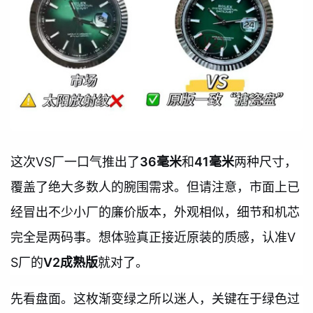
这次VS厂一口气推出了
36毫米
和
41毫米
两种尺寸，
覆盖了绝大多数人的腕围需求。但请注意，市面上已
经冒出不少小厂的廉价版本，外观相似，细节和机芯
完全是两码事。想体验真正接近原装的质感，认准V
S厂的
V2成熟版
就对了。
先看盘面。这枚渐变绿之所以迷人，关键在于绿色过