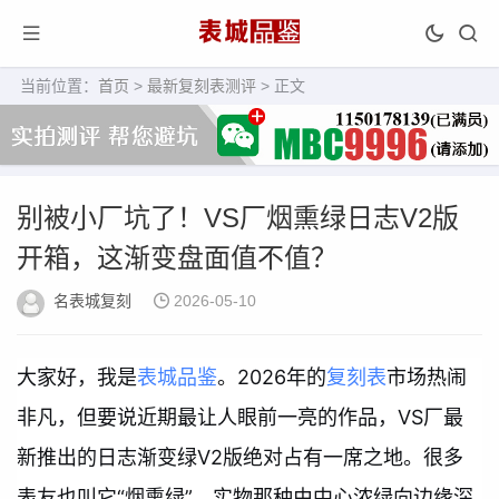
当前位置：
首页
>
最新复刻表测评
> 正文
别被小厂坑了！VS厂烟熏绿日志V2版
开箱，这渐变盘面值不值？
名表城复刻
2026-05-10
大家好，我是
表城品鉴
。2026年的
复刻表
市场热闹
非凡，但要说近期最让人眼前一亮的作品，VS厂最
新推出的日志渐变绿V2版绝对占有一席之地。很多
表友也叫它“烟熏绿”，实物那种由中心浓绿向边缘深