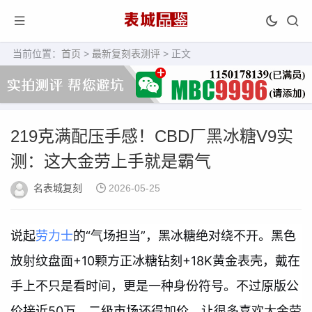
当前位置：
首页
>
最新复刻表测评
> 正文
219克满配压手感！CBD厂黑冰糖V9实
测：这大金劳上手就是霸气
名表城复刻
2026-05-25
说起
劳力士
的“气场担当”，黑冰糖绝对绕不开。黑色
放射纹盘面+10颗方正冰糖钻刻+18K黄金表壳，戴在
手上不只是看时间，更是一种身份符号。不过原版公
价接近50万，二级市场还得加价，让很多喜欢大金劳