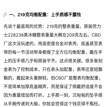
一、219克均衡配重：上手质感不露怯
先说个最直观的优势：219克的整表重量。原装劳力
士228238黑冰糖整表重量大概在209克左右。CBD
厂这次没玩虚的，用高密度合金对表壳、底盖甚至表
带的每一节活动带身都做了全方位均衡配重，戴在手
上的压手感几乎和原装平齐。这点很关键。很多复刻
金表为了控制成本，只在表头加配重，表带还是轻飘
飘的，戴起来头重脚轻。但CBD厂是整表均衡配重，
不是简单加厚底盖糊弄，而是保证了佩戴舒适度不会
因为重量增加而打折。上手那一刻，沉甸甸的坠手感
从手腕传递到大脑，你就会觉得这个钱花得不冤枉。