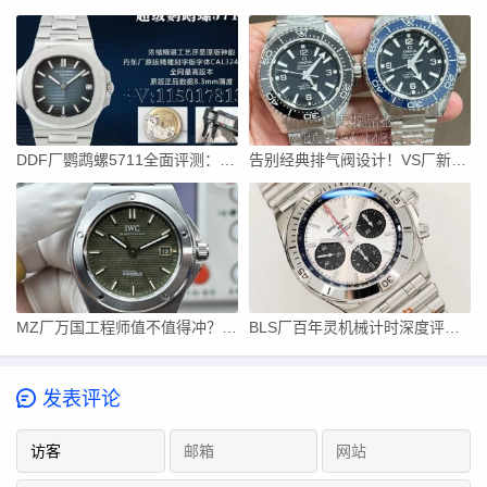
DDF厂鹦鹉螺5711全面评测：出厂满配！天花板复刻
告别经典排气阀设计！VS厂新款海马600三个配色全面解析
MZ厂万国工程师值不值得冲？正装休闲两不误
BLS厂百年灵机械计时深度评测，子弹链才是灵魂
发表评论