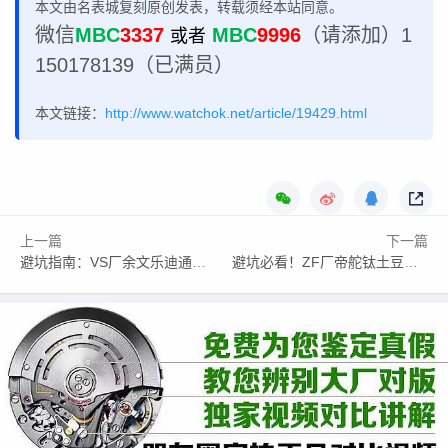
本文由名表城复刻原创发表，转载须经本站同意。
微信
MBC
3337
MBC
9996
（请添加）1
或者
150178139（已满员）
本文链接：
http://www.watchok.net/article/19429.html
上一篇
下一篇
避坑指南：VS厂余文乐迪通拿丹东4131机芯，到底比普通版本强在哪？
避坑必看！ZF厂帝舵钛土豆红字39mm购买指南：机芯版本怎么选？