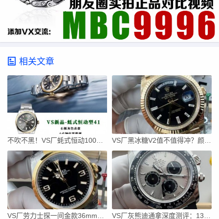
相关文章
不吹不黑！VS厂蚝式恒动100周年版深度拆解
VS厂黑冰糖V2值不值得冲？颜色对版+狗头标+平头A，细节拉满
VS厂劳力士探一间金款36mm真实评测
VS厂灰熊迪通拿深度测评：137克配重+丹东一体机芯值不值得入？