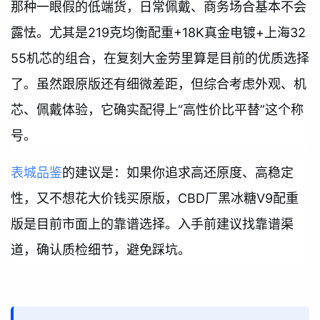
那种一眼假的低端货，日常佩戴、商务场合基本不会
露怯。尤其是219克均衡配重+18K真金电镀+上海32
55机芯的组合，在复刻大金劳里算是目前的优质选择
了。虽然跟原版还有细微差距，但综合考虑外观、机
芯、佩戴体验，它确实配得上“高性价比平替”这个称
号。
表城品鉴
的建议是：如果你追求高还原度、高稳定
性，又不想花大价钱买原版，CBD厂黑冰糖V9配重
版是目前市面上的靠谱选择。入手前建议找靠谱渠
道，确认质检细节，避免踩坑。