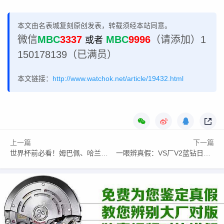
本文由名表城复刻原创发表，转载须经本站同意。
微信
MBC
3337
MBC
9996
（请添加）1
或者
150178139（已满员）
本文链接：
http://www.watchok.net/article/19432.html
上一篇
下一篇
世界杯前必看！姆巴佩、哈兰德、瓜迪奥拉戴的同款腕表哪家强？
一眼辨真假：VS厂V2蓝钻日志圈口闪亮度和莫桑钻，细节党都愣住