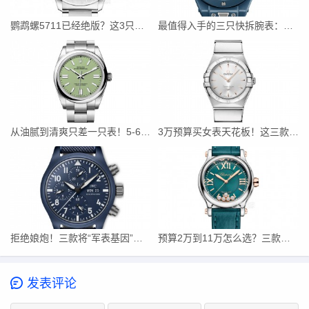
鹦鹉螺5711已经绝版？这3只豪华运动表，戴出去同样有排面！
最值得入手的三只快拆腕表：不用工具、一秒切换、全场景通吃
从油腻到清爽只差一只表！5-6万段位这三只闭眼入不踩雷
3万预算买女表天花板！这三款欧米茄星座，小手腕闭眼入
拒绝娘炮！三款将“军表基因”刻进骨子里的复古飞行员腕表推荐
预算2万到11万怎么选？三款绿色系女士腕表夏日穿搭指南
发表评论