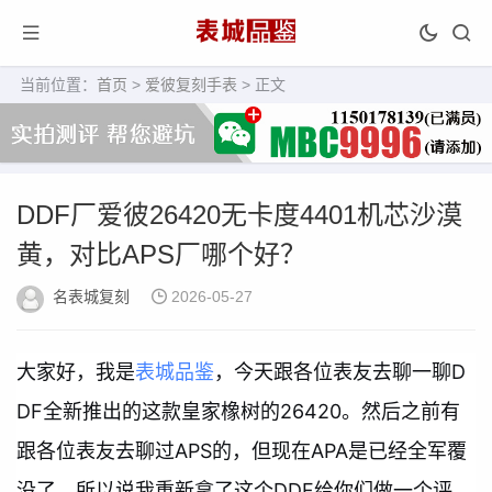
当前位置：
首页
>
爱彼复刻手表
> 正文
DDF厂爱彼26420无卡度4401机芯沙漠
黄，对比APS厂哪个好？
名表城复刻
2026-05-27
大家好，我是
表城品鉴
，今天跟各位表友去聊一聊D
DF全新推出的这款皇家橡树的26420。然后之前有
跟各位表友去聊过APS的，但现在APA是已经全军覆
没了。所以说我重新拿了这个DDF给你们做一个评