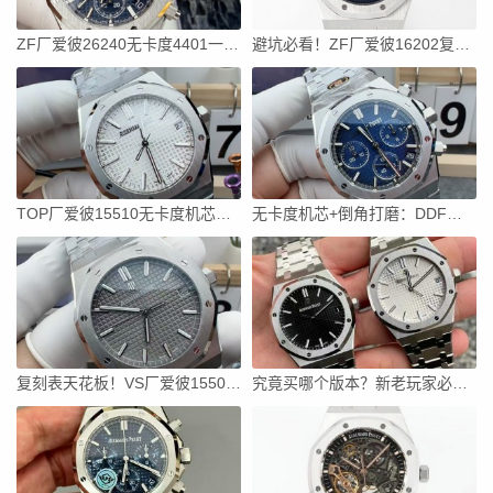
ZF厂爱彼26240无卡度4401一体机芯深度测评
避坑必看！ZF厂爱彼16202复刻表做工细节全面拆解
TOP厂爱彼15510无卡度机芯深度评测：APS翻车后最强替代？
无卡度机芯+倒角打磨：DDF厂爱彼26240做工解析，能替代APS吗？
复刻表天花板！VS厂爱彼15500灰盘做工细节大拆解
究竟买哪个版本？新老玩家必看：ZF厂爱彼15500三代机芯全盘点