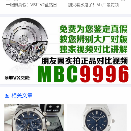
一眼辨真假：VS厂V2蓝钻日志圈口闪亮度和莫桑钻，细节党都愣住
别只看水鬼了！M+厂帝舵领潜FXD红牛计时，颜值拉满
相关文章