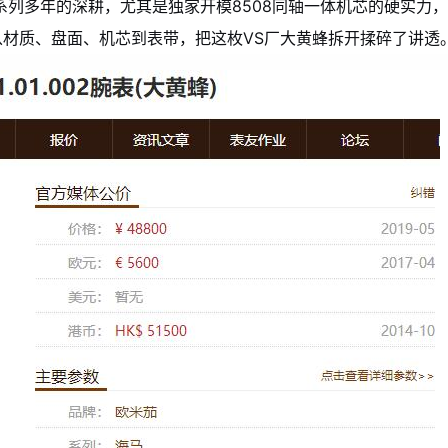
系列多年的深耕，尤其是独家开模8508同轴一体机芯的硬实力
材质、盘面、机芯到表带，把这枚VS厂大黄蜂拆开揉碎了讲透