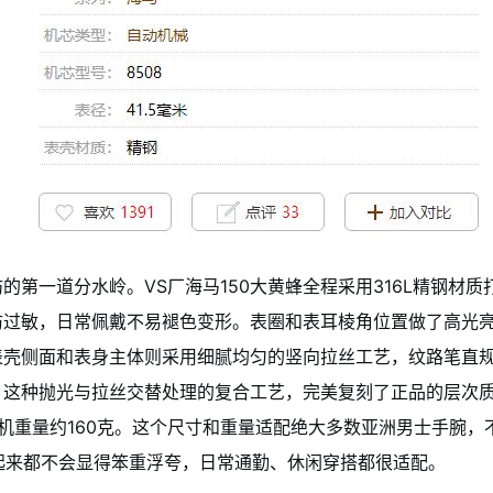
第一道分水岭。VS厂海马150大黄蜂全程采用316L精钢材质
防过敏，日常佩戴不易褪色变形。表圈和表耳棱角位置做了高光
表壳侧面和表身主体则采用细腻均匀的竖向拉丝工艺，纹路笔直
。这种抛光与拉丝交替处理的复合工艺，完美复刻了正品的层次
整机重量约160克。这个尺寸和重量适配绝大多数亚洲男士手腕，
戴起来都不会显得笨重浮夸，日常通勤、休闲穿搭都很适配。