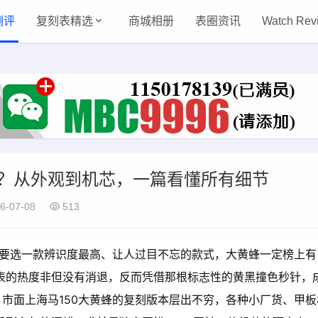
测评
复刻表精选
商城相册
表圈资讯
Watch Rev
吗？从外观到机芯，一篇看懂所有细节
6-07-08
513
非要选一款辨识度最高、让人过目不忘的款式，大黄蜂一定榜上有
腕表的热度非但没有消退，反而凭借那根标志性的黄黑撞色秒针，
市面上海马150大黄蜂的复刻版本层出不穷，各种小厂货、甲板