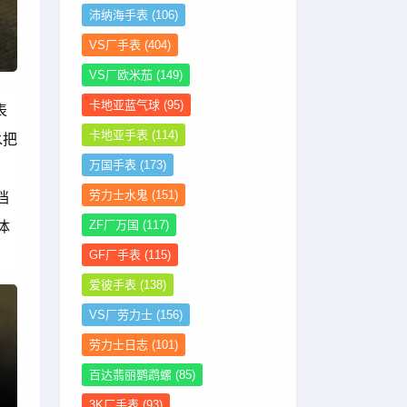
沛纳海手表
(106)
VS厂手表
(404)
VS厂欧米茄
(149)
卡地亚蓝气球
(95)
表
卡地亚手表
(114)
水把
万国手表
(173)
劳力士水鬼
(151)
档
体
ZF厂万国
(117)
GF厂手表
(115)
爱彼手表
(138)
VS厂劳力士
(156)
劳力士日志
(101)
百达翡丽鹦鹉螺
(85)
3K厂手表
(93)