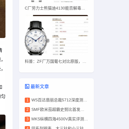
C厂劳力士熊猫迪4130能否解毒？C厂熊猫迪质量如何
清
膜，
科普：ZF厂万国葡七对比原版，哪些地方能看出？
级，
最新文章
和
均匀
WS百达翡丽总裁5712深度测评，盘面色泽完爆PPF
SMF欧米茄超霸史努比首发实测！唯一对版盘面+ST19改3861
MKS纵横四海4500V真实评测：机芯稳、刻字深、性价比高
同系列钢表，大三针和小三针差10万？这10万到底花哪了？