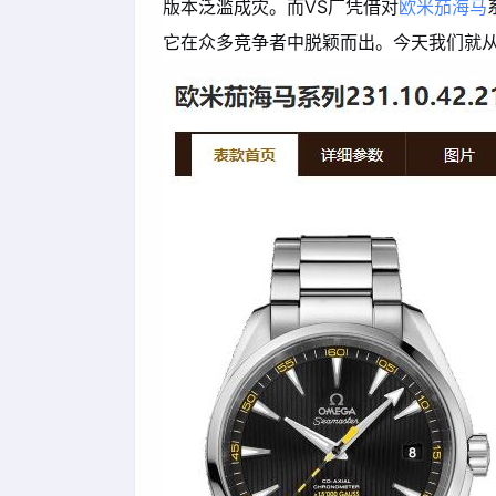
版本泛滥成灾。而VS厂凭借对
欧米茄海马
它在众多竞争者中脱颖而出。今天我们就从