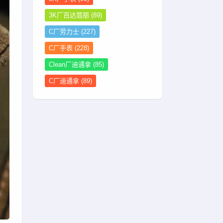
3K厂百达翡丽
(89)
C厂劳力士
(227)
C厂手表
(228)
Clean厂迪通拿
(85)
C厂迪通拿
(89)