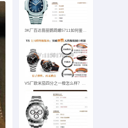
3K厂百达翡丽鹦鹉螺5711如何鉴别才对版？
VS厂欧米茄四分之一橙怎么样？一招教您辨别！