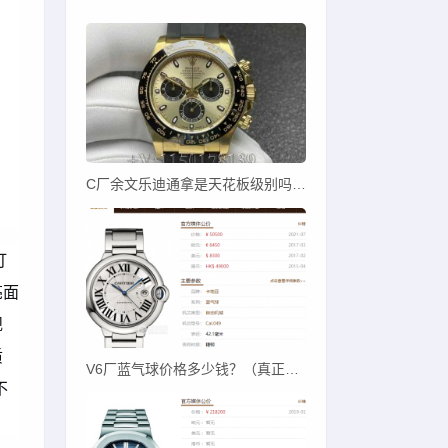
C厂余文乐迪通拿是天花板级别吗？C厂余文乐迪对比其他厂
打
亮面
规
质
V6厂蓝气球价格多少钱？（真正V6蓝气球价卖多少）
不