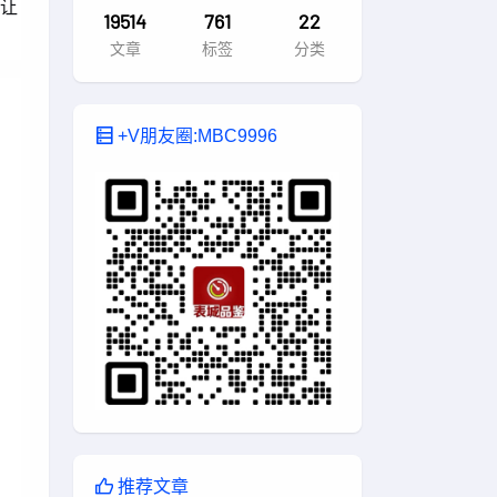
，让
19514
761
22
。
文章
标签
分类
+V朋友圈:MBC9996
推荐文章