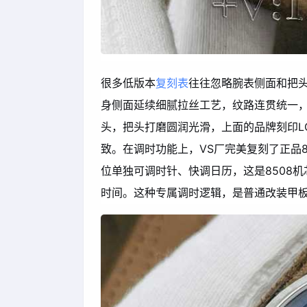
很多低版本
复刻表
往往忽略腕表侧面和把头
身侧面延续细腻拉丝工艺，纹路连贯统一
头，把头打磨圆润光滑，上面的品牌刻印L
致。在调时功能上，VS厂完美复刻了正品
位单独可调时针、快调日历，这是8508
时间。这种专属调时逻辑，是普通改装甲板