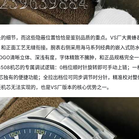
的细节，而这些隐蔽位置恰恰是鉴别品质的重点。VS厂大黄蜂
，和正面工艺无缝衔接。腕表右侧采用海马系列经典的嵌入式防
OGO清晰立体、深浅有度，字体精致不臃肿，和正品规格完全一
8508机芯的专属调试逻辑：0档位顺时针旋转即可手动上链；一
机芯独有的便捷功能；全拉出档位可同步调节时分针，精准校对整
机芯无法实现的，也是VS厂版本的核心优势之一。