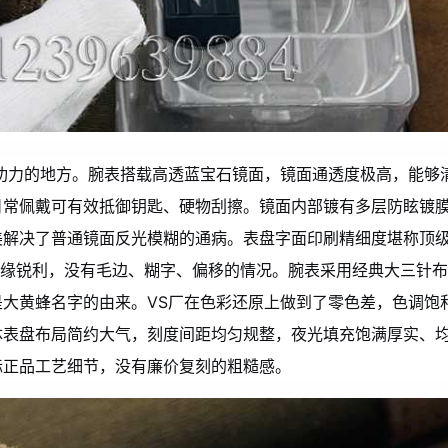
功力的地方。腕表搭载高透蓝宝石镜面，镜面通透度极高，能够
日常佩戴可有效抵御钥匙、硬物刮擦。镜面内部镀有多层防眩镀
美解决了普通镜面反光模糊的通病。表盘字面印刷精细度堪称顶
边缘锐利，没有毛边、糊字、偏移的情况。腕表采用经典大三针布
大黄蜂名字的由来。VS厂在色彩还原上做到了零色差，色调饱
体表盘布局简约大气，刻度间距均匀规整，夜光填充饱满厚实、
标正品工艺细节，没有廉价复刻的粗糙感。