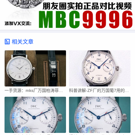
相关文章
一手货源：mks厂万国柏涛菲诺看得出破绽吗？
科普讲解-ZF厂的万国葡7用的什么机芯稳定吗？