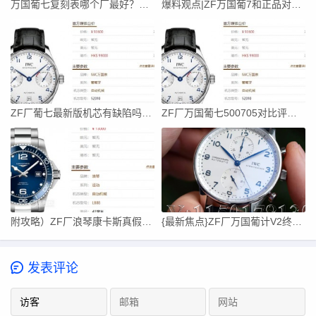
万国葡七复刻表哪个厂最好？ZF厂葡七和AZ怎么分辨
爆料观点|ZF万国葡7和正品对比60秒读懂质量
ZF厂葡七最新版机芯有缺陷吗？能不能用的住？
ZF厂万国葡七500705对比评测（新手小白必看）
附攻略）ZF厂浪琴康卡斯真假辨别（对比原版区分）
{最新焦点}ZF厂万国葡计V2终极版机芯是什么？
发表评论