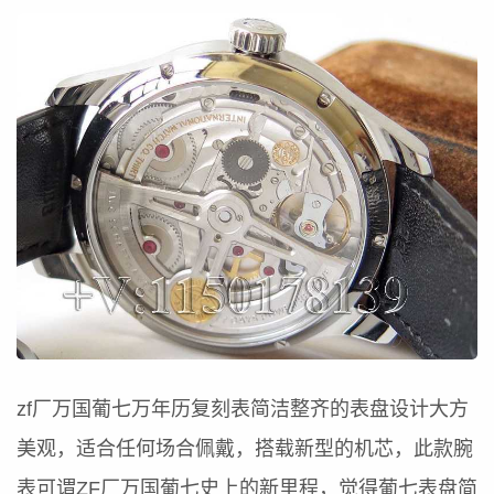
zf厂万国葡七万年历复刻表简洁整齐的表盘设计大方
美观，适合任何场合佩戴，搭载新型的机芯，此款腕
表可谓ZF厂万国葡七史上的新里程，觉得葡七表盘简