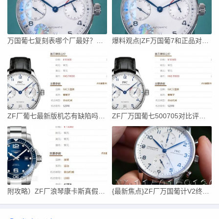
万国葡七复刻表哪个厂最好？ZF厂葡七和AZ怎么分辨
爆料观点|ZF万国葡7和正品对比60秒读懂质量
ZF厂葡七最新版机芯有缺陷吗？能不能用的住？
ZF厂万国葡七500705对比评测（新手小白必看）
附攻略）ZF厂浪琴康卡斯真假辨别（对比原版区分）
{最新焦点}ZF厂万国葡计V2终极版机芯是什么？