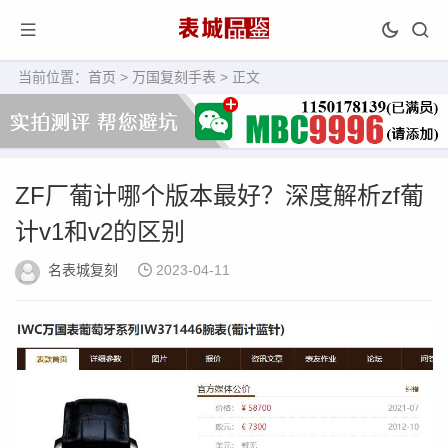
当前位置：
首页
>
万国复刻手表
> 正文
ZF厂葡计哪个版本最好？深度解析zf葡
计v1和v2的区别
名表城复刻
2023-04-11