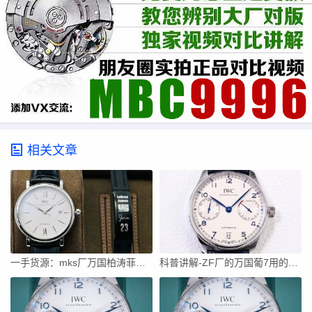
相关文章
一手货源：mks厂万国柏涛菲诺看得出破绽吗？
科普讲解-ZF厂的万国葡7用的什么机芯稳定吗？