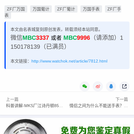
ZF厂万国
万国葡计
ZF厂葡计
万国手表
ZF厂手
表
本文由名表城复刻原创发表，转载须经本站同意。
微信
MBC
3337
MBC
9996
（请添加）1
或者
150178139（已满员）
本文链接：
http://www.watchok.net/article/7812.html
上一篇
下一篇
科普讲解-MKS厂江诗丹顿85180为何能成为爆款？
情侣之间为什么不能送手表？为啥男人不能轻易送女生手表？