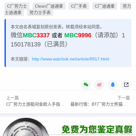
C厂劳力士
Clean厂迪通拿
C厂手表
C厂迪通拿
劳力
士迪通拿
劳力士手表
本文由名表城复刻原创发表，转载须经本站同意。
微信
MBC
3337
MBC
9996
（请添加）1
或者
150178139（已满员）
本文链接：
http://www.watchok.net/article/8917.html
上一篇
下一篇
C厂劳力士游艇间金款入手指南,让您不被套路！
最新行情：BT厂劳力士熊猫迪通拿一眼假么