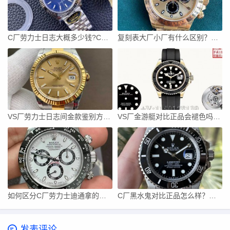
C厂劳力士日志大概多少钱?C厂日志价格猫腻揭露
​复刻表大厂小厂有什么区别？C厂迪通拿测评告诉您！
VS厂劳力士日志间金款鉴别方法（详细步骤和购买事项）
VS厂金游艇对比正品会褪色吗？(劳力士游艇名仕哪个厂好)
如何区分C厂劳力士迪通拿的真伪？正C厂的购买攻略
C厂黑水鬼对比正品怎么样？（详解辨别C厂水鬼的关键点）
发表评论