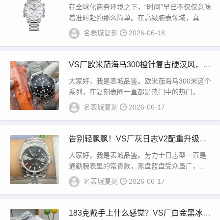
三枚教科书级作品一次看够
在全球化商务环境之下，“时间”早已不仅仅意味
着准时赴约那么简单。在高级腕表领域，真正
优秀的世界时腕表，往往需要同时兼顾三个维
名表城复刻
2026-06-18
度：...
VS厂欧米茄海马300橙针复古硬汉风，通
勤休闲两不误
大家好，我是表城品鉴。欧米茄海马300米这个
系列，在复刻表圈一直都是热门中的热门。款
式多、配色杂、版本乱，这是很多刚入坑的表
名表城复刻
2026-06-17
友最...
告别轻飘飘！VS厂灰日志V2配重升级，
上手就是原版压手感
大家好，我是表城品鉴。劳力士日志型一直是
通勤腕表里的常青款，黑盘蓝盘受众虽广，但
近两年灰盘日志的热度一路走高，低调高级的
名表城复刻
2026-06-17
灰色调不...
183克戴手上什么感觉？VS厂白金黑冰糖