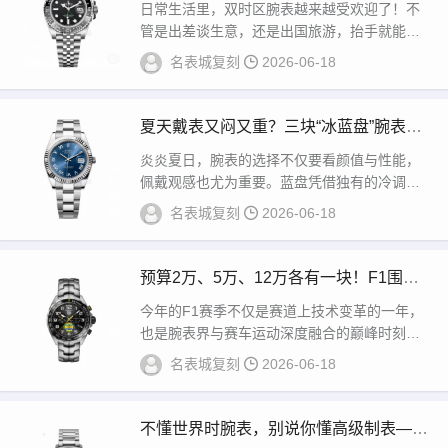
区”腕表，商务精英的腕间利器
日常生活里，双时区腕表越来越受欢迎了！不
管是出差谈生意，还是出国旅游，抬手就能同
时看到两个时区，再也不用翻手机查时区，方
名表城复刻
2026-06-18
便又省心...
夏天戴表又闷又重？三块“冰蓝盘”腕表，
戴上手腕直降5℃
炎炎夏日，腕表的选择不仅要看颜值与性能，
佩戴观感也尤为重要。蓝盘凭借独有的冷调质
感，成为夏季表款的热门之选，既能打破穿搭
名表城复刻
2026-06-18
的单调，...
预算2万、5万、12万各有一块！F1围场
洗牌后最值得买的联名表
今年的F1赛季不仅是赛道上技术变革的一年，
也是腕表界与赛车运动深度融合的巅峰时刻。
随着LVMH集团旗下的泰格豪雅正式接替劳力士
名表城复刻
2026-06-18
成...
不懂世界时腕表，别说你懂高级制表——