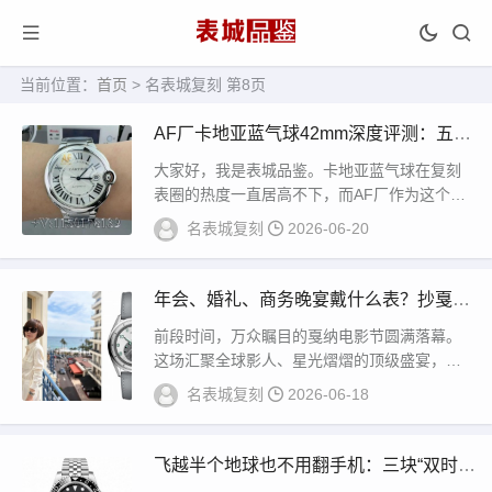
当前位置：
首页
> 名表城复刻 第8页
AF厂卡地亚蓝气球42mm深度评测：五层
鱼眼气泡纹+烤蓝针，经典永不过时
大家好，我是表城品鉴。卡地亚蓝气球在复刻
表圈的热度一直居高不下，而AF厂作为这个领
域的“老牌劲旅”，他们家的蓝气球几乎成了很多
名表城复刻
2026-06-20
表...
年会、婚礼、商务晚宴戴什么表？抄戛纳
明星的红毯作业就对了
前段时间，万众瞩目的戛纳电影节圆满落幕。
这场汇聚全球影人、星光熠熠的顶级盛宴，不
仅是优秀影片与新锐导演的角逐舞台，红毯之
名表城复刻
2026-06-18
上一众明...
飞越半个地球也不用翻手机：三块“双时