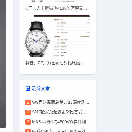
C厂劳力士熊猫迪4130能否解毒？C厂熊猫迪质量如何
科普：ZF厂万国葡七对比原版，哪些地方能看出？
最新文章
WS百达翡丽总裁5712深度测评，盘面色泽完爆PPF
SMF欧米茄超霸史努比首发实测！唯一对版盘面+ST19改3861
MKS纵横四海4500V真实评测：机芯稳、刻字深、性价比高
同系列钢表，大三针和小三针差10万？这10万到底花哪了？