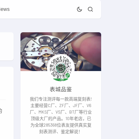
iews
表城品鉴
我们专注测评每一款高端复刻表!
主要经营C厂、ZF厂、JF厂、V6
的
厂、MKS厂、VS厂、BT厂等行业
顶级大厂的产品。10年老店，已
为全球285368位表友提供真实复
刻表测评、鉴定解说！