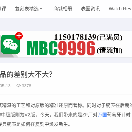
测评
复刻表精选
商城相册
表圈资讯
Watch Rev
正品的差别大不大？
05-13
3378
其精湛的工艺和对原版的精准还原而著称。同时对于腕表在后期
中级版则为V2版，今天，我们带来的是ZF厂对
万国
葡萄牙计时
经典腕表是如何在复刻中焕发新生。