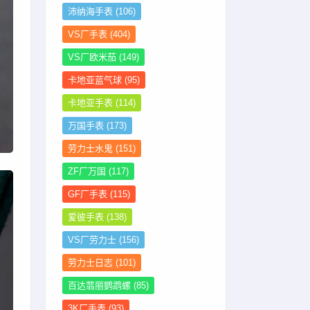
沛纳海手表
(106)
VS厂手表
(404)
VS厂欧米茄
(149)
卡地亚蓝气球
(95)
卡地亚手表
(114)
万国手表
(173)
劳力士水鬼
(151)
ZF厂万国
(117)
GF厂手表
(115)
爱彼手表
(138)
VS厂劳力士
(156)
劳力士日志
(101)
百达翡丽鹦鹉螺
(85)
3K厂手表
(93)