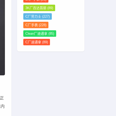
3K厂百达翡丽
(89)
C厂劳力士
(227)
C厂手表
(228)
Clean厂迪通拿
(85)
C厂迪通拿
(89)
与正
芯内