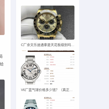
C厂余文乐迪通拿是天花板级别吗？C厂余文乐迪对比其他厂
局
体给
V6厂蓝气球价格多少钱？（真正V6蓝气球价卖多少）