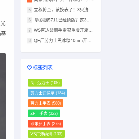
立秋将至，该换表了！3只浅棕盘腕表推荐：总有一款适合你
鹦鹉螺5711已经绝版？这3只豪华运动表，戴出去同样有排面！
眩光
WS百达翡丽手雷配重版开箱：330机芯+停秒功能超越其他版本
品基
QF厂劳力士黑冰糖40mm开箱：钨钢配重+狗牙圈，这分量太足了
标签列表
N厂劳力士
(105)
劳力士迪通拿
(184)
劳力士手表
(580)
ZF厂手表
(322)
欧米茄手表
(275)
VS厂沛纳海
(103)