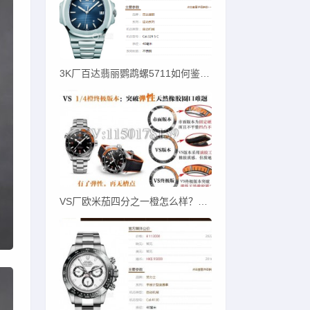
3K厂百达翡丽鹦鹉螺5711如何鉴别才对版？
VS厂欧米茄四分之一橙怎么样？一招教您辨别！