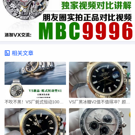
相关文章
不吹不黑！VS厂蚝式恒动100周年版深度拆解
VS厂黑冰糖V2值不值得冲？颜色对版+狗头标+平头A，细节拉满