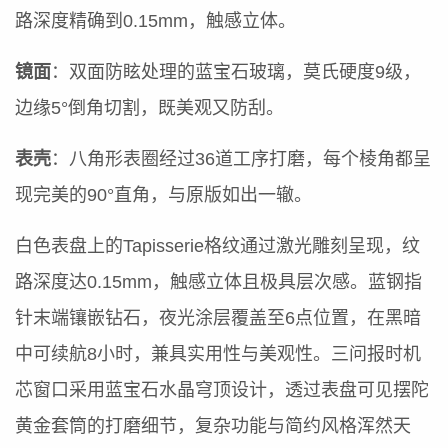
路深度精确到0.15mm，触感立体。
镜面
：双面防眩处理的蓝宝石玻璃，莫氏硬度9级，
边缘5°倒角切割，既美观又防刮。
表壳
：八角形表圈经过36道工序打磨，每个棱角都呈
现完美的90°直角，与原版如出一辙。
白色表盘上的Tapisserie格纹通过激光雕刻呈现，纹
路深度达0.15mm，触感立体且极具层次感。蓝钢指
针末端镶嵌钻石，夜光涂层覆盖至6点位置，在黑暗
中可续航8小时，兼具实用性与美观性。三问报时机
芯窗口采用蓝宝石水晶穹顶设计，透过表盘可见摆陀
黄金套筒的打磨细节，复杂功能与简约风格浑然天