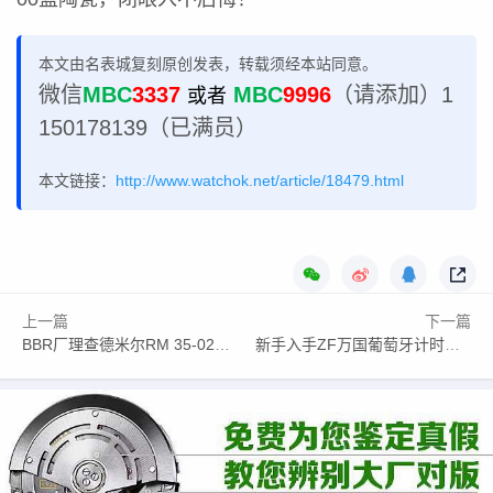
本文由名表城复刻原创发表，转载须经本站同意。
微信
MBC
3337
MBC
9996
（请添加）1
或者
150178139（已满员）
本文链接：
http://www.watchok.net/article/18479.html
上一篇
下一篇
BBR厂理查德米尔RM 35-02重量仅50克，多图对比原版
新手入手ZF万国葡萄牙计时系列有何辨别要点？