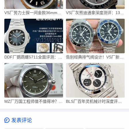
VS厂劳力士探一间金款36mm真实评测
VS厂灰熊迪通拿深度测评：137克配重+丹东一体机芯值不值得入？
DDF厂鹦鹉螺5711全面评测：出厂满配！天花板复刻
告别经典排气阀设计！VS厂新款海马600三个配色全面解析
MZ厂万国工程师值不值得冲？正装休闲两不误
BLS厂百年灵机械计时深度评测，子弹链才是灵魂
发表评论