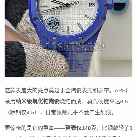
这款表最大的亮点莫过于全陶瓷表壳和表带。APS厂
采用
纳米级氧化锆陶瓷
烧结而成，莫氏硬度高达8.5
（精钢仅4.5），日常佩戴几乎不会产生划痕。
更惊艳的是它的重量——
整表仅140克
，比钢款轻了3