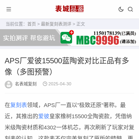
当前位置：
首页
>
最新复刻表测评
> 正文
APS厂爱彼15500蓝陶瓷对比正品有多
像（多图预警）
名表城复刻
2025-04-30
在
复刻表
领域，APS厂一直以"极致还原"著称。最
近，其推出的
爱彼
皇家橡树15500全陶瓷款，凭借纳
米级陶瓷材质和4302一体机芯，再次刷新了玩家对复
刻表的认知。这款表不仅完美复刻了原版的精髓，更