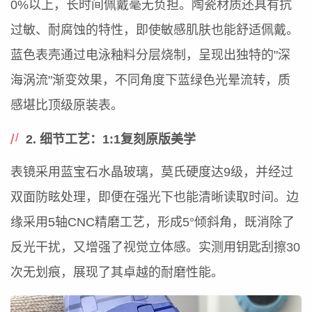
0%以上，长时间佩戴毫无负担。陶瓷材质还具有抗
过敏、耐腐蚀的特性，即使敏感肌肤也能舒适佩戴。
蓝色表壳通过电泳釉料分层烧制，呈现出独特的"深
海涡流"渐变效果，不同角度下蓝绿色光晕流转，质
感堪比顶级原装表。
2. 细节工艺：1:1复刻原版美学
表镜采用蓝宝石水晶玻璃，莫氏硬度达9级，并经过
双面防眩处理，即便在强光下也能清晰读取时间。边
缘采用5轴CNC精磨工艺，形成5°倾斜角，既消除了
反光干扰，又增强了视觉立体感。实测用钥匙刮擦30
次无划痕，展现了其卓越的耐磨性能。