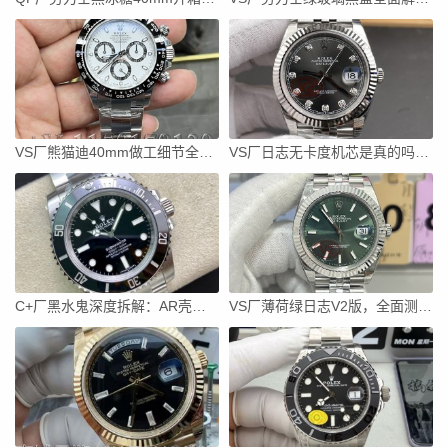
VS厂熊猫迪40mm做工细节全公开：冰蓝夜光饱满
VS厂日志无卡度机芯是真的吗？拆开真相，看完不再被忽悠
C+厂黑水鬼深度拆解：AR壳套+丹东3135机芯最强水鬼？
VS厂薄荷绿日志V2版，全面测评教你轻松对版