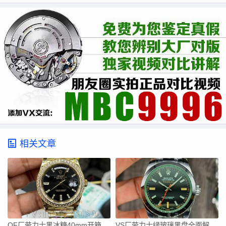
相关文章
QF厂劳力士黑冰糖40mm开箱：钨钢配重+狗牙圈，这分量太足了
VS厂劳力士绿玻璃黑盘全面解析，没有日历的一档调时才是精髓