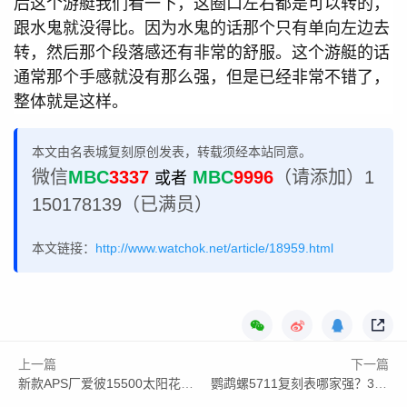
后这个游艇我们看一下，这圈口左右都是可以转的，
跟水鬼就没得比。因为水鬼的话那个只有单向左边去
转，然后那个段落感还有非常的舒服。这个游艇的话
通常那个手感就没有那么强，但是已经非常不错了，
整体就是这样。
本文由名表城复刻原创发表，转载须经本站同意。
微信
MBC
3337
MBC
9996
（请添加）1
或者
150178139（已满员）
本文链接：
http://www.watchok.net/article/18959.html
上一篇
下一篇
新款APS厂爱彼15500太阳花盘面详解：陶瓷壳优缺点全曝光
鹦鹉螺5711复刻表哪家强？3K、BBF、DDF三大工厂全面对比