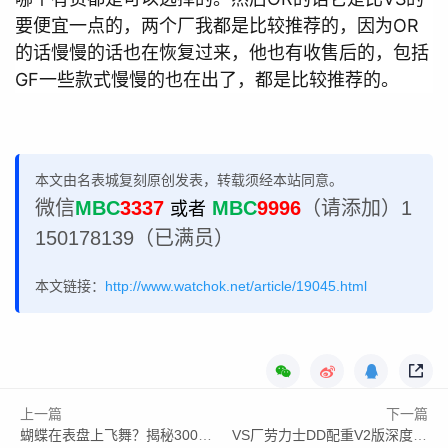
要便宜一点的，两个厂我都是比较推荐的，因为OR
的话慢慢的话也在恢复过来，他也有收售后的，包括
GF一些款式慢慢的也在出了，都是比较推荐的。
本文由名表城复刻原创发表，转载须经本站同意。
微信
MBC
3337
MBC
9996
（请添加）1
或者
150178139（已满员）
本文链接：
http://www.watchok.net/article/19045.html
上一篇
下一篇
蝴蝶在表盘上飞舞？揭秘300万顶级腕表的黑科技
VS厂劳力士DD配重V2版深度拆解：星期日历做工天花板？