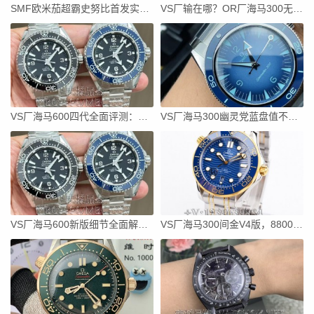
SMF欧米茄超霸史努比首发实测！唯一对版盘面+ST19改3861
VS厂输在哪？OR厂海马300无卡度8800机芯深度对比
VS厂海马600四代全面评测：外观机芯对比其他厂好在哪？
VS厂海马300幽灵党蓝盘值不值得冲？丹东8912机芯详解
VS厂海马600新版细节全面解读:8912一体机芯+钛金属底盖
VS厂海马300间金V4版，8800一体机芯结构同步原装