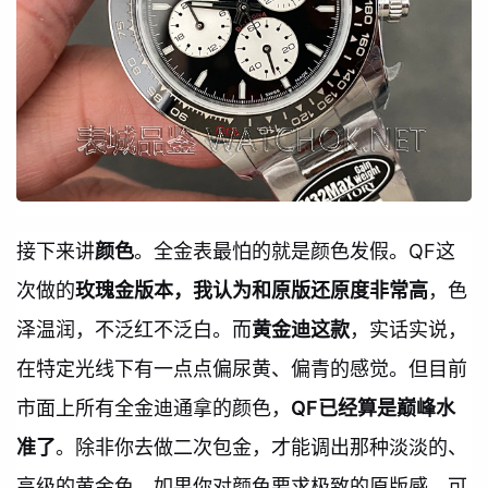
接下来讲
颜色
。全金表最怕的就是颜色发假。QF这
次做的
玫瑰金版本，我认为和原版还原度非常高
，色
泽温润，不泛红不泛白。而
黄金迪这款
，实话实说，
在特定光线下有一点点偏尿黄、偏青的感觉。但目前
市面上所有全金迪通拿的颜色，
QF已经算是巅峰水
准了
。除非你去做二次包金，才能调出那种淡淡的、
高级的黄金色。如果你对颜色要求极致的原版感，可