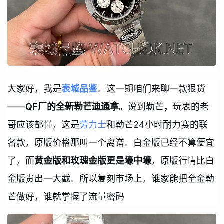
大家好，我是
表城品鉴
。这一期咱们来聊一款狠货
——
QF厂的全新勒芒迪通拿
。说到勒芒，玩表的老
哥应该都懂，这是
劳力士
和勒芒24小时耐力赛的联
名款，原版价格那叫一个离谱。白金版已经不算便宜
了，而
黄金版和玫瑰金版更是壕中壕
，原版行情比白
金版贵出一大截。所以复刻市场上，谁家能把全金勒
芒做好，谁就掌握了流量密码