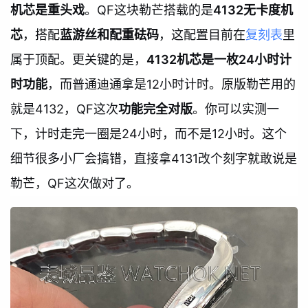
机芯是重头戏
。QF这块勒芒搭载的是
4132无卡度机
芯
，搭配
蓝游丝和配重砝码
，这配置目前在
复刻表
里
属于顶配。更关键的是，
4132机芯是一枚24小时计
时功能
，而普通迪通拿是12小时计时。原版勒芒用的
就是4132，QF这次
功能完全对版
。你可以实测一
下，计时走完一圈是24小时，而不是12小时。这个
细节很多小厂会搞错，直接拿4131改个刻字就敢说是
勒芒，QF这次做对了。