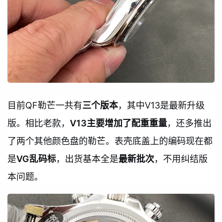
目前QF勒芒一共有
三个版本
，其中V13是最新升级
版。相比老款，
V13主要增加了配重重量
，还多推出
了两个其他颜色盘的勒芒。表壳底盖上的编码现在都
是
VG乱码标
，出货基本全是
最新批次
，不用纠结版
本问题。