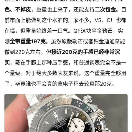
色、不掉皮
，重量也上来了，还能支持
二次包金
。目
前市面上能做到这个水准的厂家不多，VS、C厂也都
在搞，但重量始终差一口气。QF这块全金勒芒，实
测
全带重量197克
。虽然原版勒芒或者铂金迪通拿能
做到220克左右，但
接近200克的手感已经非常沉
实
，戴在手腕上那种压手感，和普通钢表完全不是一
个量级。对于绝大多数表友来说，这个重量完全够用
了，毕竟谁也不会真的拿电子秤去较真那20克。