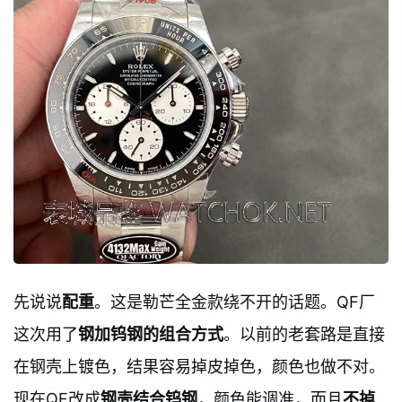
先说说
配重
。这是勒芒全金款绕不开的话题。QF厂
这次用了
钢加钨钢的组合方式
。以前的老套路是直接
在钢壳上镀色，结果容易掉皮掉色，颜色也做不对。
现在QF改成
钢壳结合钨钢
，颜色能调准，而且
不掉