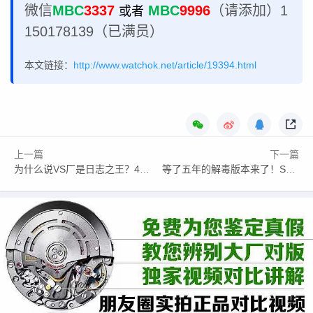
微信
MBC
3337
MBC
9996
（请添加）1
或者
150178139（已满员）
本文链接：
http://www.watchok.net/article/19394.html
上一篇
下一篇
为什么说VS厂是日志之王？41mm黑盘V2版终极上手评测
等了五年的解毒版本来了！SMF厂史努比超霸，比之前版本好太多