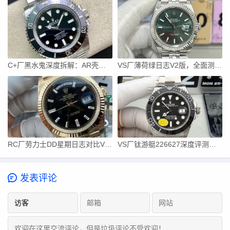
C+厂黑水鬼深度拆解：AR壳套+丹东3135机芯最强水鬼？
VS厂薄荷绿日志V2版，全面测评教你轻松对版
RC厂劳力士DD星期日志对比VS配重版优缺点有哪些？
VS厂钛游艇226627深度评测：105.5克配重+无卡度3235机芯
发表评论