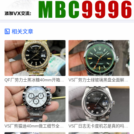
相关文章
QF厂劳力士黑冰糖40mm开箱：钨钢配重+狗牙圈，这分量太足了
VS厂劳力士绿玻璃黑盘全面解析，没有日历的一档调时才是精髓
VS厂熊猫迪40mm做工细节全公开：冰蓝夜光饱满
VS厂日志无卡度机芯是真的吗？拆开真相，看完不再被忽悠