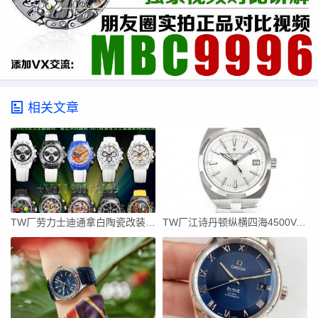
相关文章
TW厂劳力士迪通拿白陶瓷改装款,深度测评做工品质
TW厂江诗丹顿纵横四海4500V,质量做工对得起价格吗？