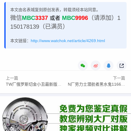
本文由名表城复刻原创发表，转载须经本站同意。
微信
MBC
3337
MBC
9996
（请添加）1
或者
150178139（已满员）
本文链接：
http://www.watchok.net/article/4269.html
上一篇
下一篇
TW厂俄罗斯切金小丑最新版绿圈型号价格，
N厂劳力士潜航者黑水鬼116610LN【V12】型号价格