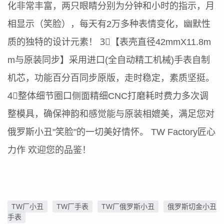
化非常丰富，两只眼睛分别为分钟和小时的指示，月
相显示（笑脸），每天有2万多种表情变化，幽默性
质的独特的设计元素！ 3⃣️【表壳直径42mmX11.8m
m与原装同步】采用进口(全自动精工机械)手表自制
机芯，功能百分百同步原版，走时稳定，素质坚挺。
4⃣️整体细节圈口侧面精细CNC打磨耗时费力多次调
整模具，确保神韵和感觉能与原装相媲美，满足您对
俄罗斯小丑"笑脸"的一切美好情怀。 TW Factory匠心
力作 欢迎您的品鉴！
TW厂小丑
TW厂手表
TW厂俄罗斯小丑
俄罗斯切金小丑
手表