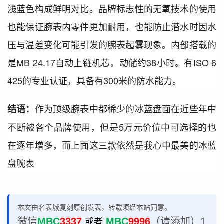
浅蓝色构成鲜明对比。品牌标志性的无氧技术的使用
也能保证腕表内零件更加耐用，也能防止潜水时因水
压与温差变化可能引发的腕表起雾现象。内部搭载的
是MB 24.17自动上链机芯，动储约38小时。有ISO 6
425的专业认证，具备有300米的防水能力。
作为顶级腕表中都稀少的冰蓝盘面在近些年中
结语：
不断被各个品牌使用，但是5万元价位中可选择的也
在逐年增多，而上面这三款依然是我心中最美的冰蓝
盘腕表
本文由名表城复刻原创发表，转载须经本站同意。
微信
MBC
3337
MBC
9996
（请添加）1
或者