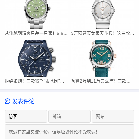
从油腻到清爽只差一只表！5-6万段位这三只闭眼入不踩雷
3万预算买女表天花板！这三款欧米茄星座，小手腕闭眼入
拒绝娘炮！三款将“军表基因”刻进骨子里的复古飞行员腕表推荐
预算2万到11万怎么选？三款绿色系女士腕表夏日穿搭指南
发表评论