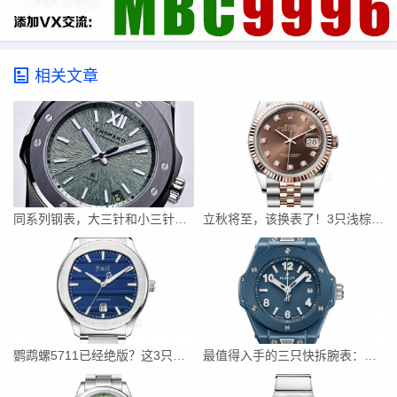
相关文章
同系列钢表，大三针和小三针差10万？这10万到底花哪了？
立秋将至，该换表了！3只浅棕盘腕表推荐：总有一款适合你
鹦鹉螺5711已经绝版？这3只豪华运动表，戴出去同样有排面！
最值得入手的三只快拆腕表：不用工具、一秒切换、全场景通吃