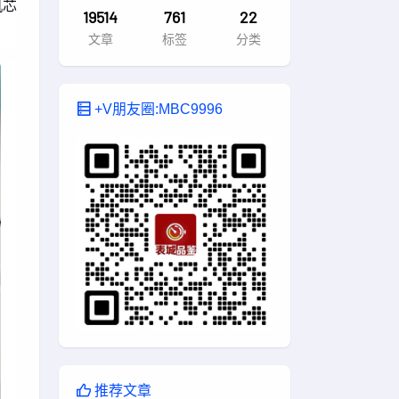
机芯
19514
761
22
文章
标签
分类
+V朋友圈:MBC9996
推荐文章