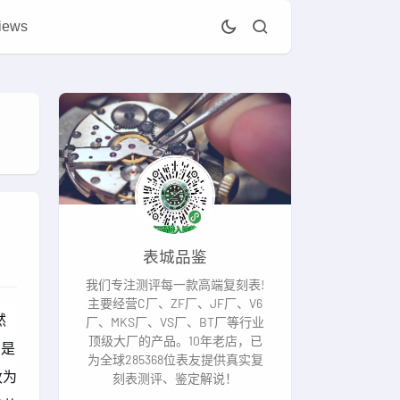
iews
表城品鉴
我们专注测评每一款高端复刻表!
主要经营C厂、ZF厂、JF厂、V6
然
厂、MKS厂、VS厂、BT厂等行业
顶级大厂的产品。10年老店，已
，是
为全球285368位表友提供真实复
改为
刻表测评、鉴定解说！