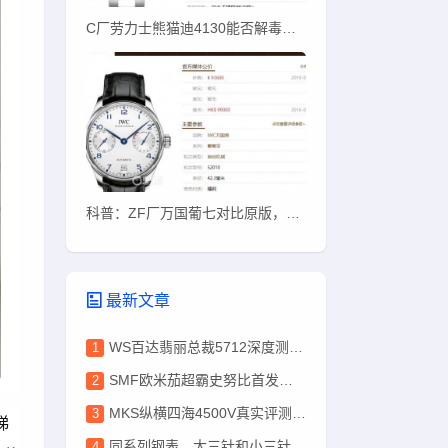
C厂劳力士熊猫迪4130能否解毒？C厂熊猫迪质量如何
科普：ZF厂万国葡七对比原版，哪些地方能看出？
最新文章
WS百达翡丽总裁5712深度测评，盘面色泽完爆PPF
SMF欧米茄超霸史努比首发实测！唯一对版盘面+ST19改3861
MKS纵横四海4500V真实评测：机芯稳、刻字深、性价比高
梯
同系列钢表，大三针和小三针差10万？这10万到底花哪了？