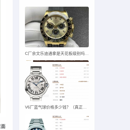
C厂余文乐迪通拿是天花板级别吗？C厂余文乐迪对比其他厂
V6厂蓝气球价格多少钱？（真正V6蓝气球价卖多少）
里面