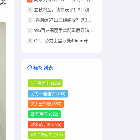
机芯
立秋将至，该换表了！3只浅棕盘腕表推荐：总有一款适合你
鹦鹉螺5711已经绝版？这3只豪华运动表，戴出去同样有排面！
WS百达翡丽手雷配重版开箱：330机芯+停秒功能超越其他版本
QF厂劳力士黑冰糖40mm开箱：钨钢配重+狗牙圈，这分量太足了
标签列表
N厂劳力士
(105)
劳力士迪通拿
(184)
劳力士手表
(580)
ZF厂手表
(322)
欧米茄手表
(275)
VS厂沛纳海
(103)