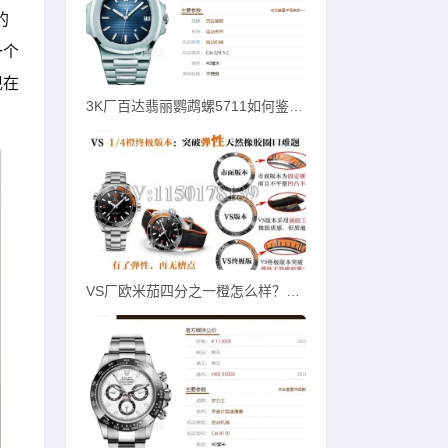
的
一个
现在
3K厂百达翡丽鹦鹉螺5711如何鉴别才对版？
VS厂欧米茄四分之一橙怎么样？一招教您辨别！