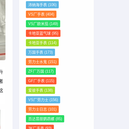
沛纳海手表
(106)
VS厂手表
(404)
VS厂欧米茄
(149)
卡地亚蓝气球
(95)
卡地亚手表
(114)
万国手表
(173)
劳力士水鬼
(151)
升
ZF厂万国
(117)
者
GF厂手表
(115)
这
爱彼手表
(138)
VS厂劳力士
(156)
劳力士日志
(101)
百达翡丽鹦鹉螺
(85)
3K厂手表
(93)