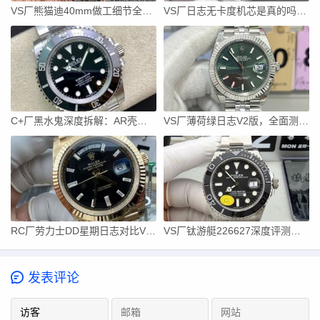
VS厂熊猫迪40mm做工细节全公开：冰蓝夜光饱满
VS厂日志无卡度机芯是真的吗？拆开真相，看完不再被忽悠
C+厂黑水鬼深度拆解：AR壳套+丹东3135机芯最强水鬼？
VS厂薄荷绿日志V2版，全面测评教你轻松对版
RC厂劳力士DD星期日志对比VS配重版优缺点有哪些？
VS厂钛游艇226627深度评测：105.5克配重+无卡度3235机芯
发表评论