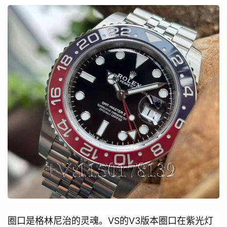
圈口是格林尼治的灵魂。VS的V3版本圈口在紫光灯