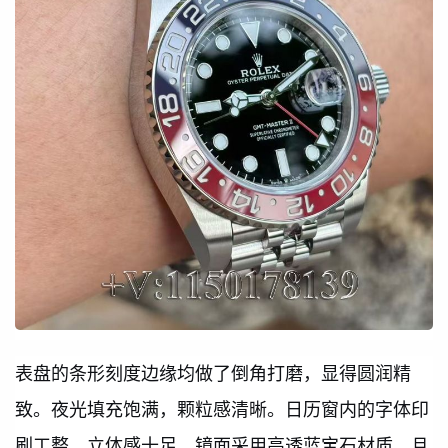
表盘的条形刻度边缘均做了倒角打磨，显得圆润精
致。夜光填充饱满，颗粒感清晰。日历窗内的字体印
刷工整，立体感十足。镜面采用高透蓝宝石材质，且