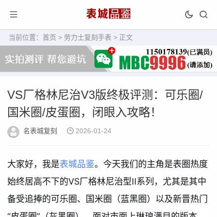
当前位置：
首页
>
劳力士复刻手表
> 正文
VS厂格林尼治V3版终极评测：可乐圈/
国米圈/皮蛋圈，闭眼入攻略！
名表城复刻
2026-01-24
大家好，我是
表城品鉴
。今天我们的主角是表圈热度
始终居高不下的VS厂格林尼治型II系列，尤其是其中
备受追捧的可乐圈、国米圈（蓝黑圈）以及新晋热门
“皮蛋圈”（灰黑圈）。面对市面上琳琅满目的版本，