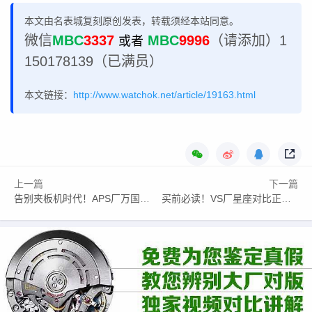
本文由名表城复刻原创发表，转载须经本站同意。
微信
MBC
3337
MBC
9996
（请添加）1
或者
150178139（已满员）
本文链接：
http://www.watchok.net/article/19163.html
上一篇
下一篇
告别夹板机时代！APS厂万国葡计定制一体机芯，这才是真香版
买前必读！VS厂星座对比正品，究竟还有多少差距？一文说清。