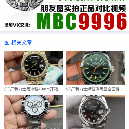
相关文章
QF厂劳力士黑冰糖40mm开箱：钨钢配重+狗牙圈，这分量太足了
VS厂劳力士绿玻璃黑盘全面解析，没有日历的一档调时才是精髓