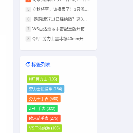
立秋将至，该换表了！3只浅棕盘腕表推荐：总有一款适合你
鹦鹉螺5711已经绝版？这3只豪华运动表，戴出去同样有排面！
WS百达翡丽手雷配重版开箱：330机芯+停秒功能超越其他版本
QF厂劳力士黑冰糖40mm开箱：钨钢配重+狗牙圈，这分量太足了
标签列表
N厂劳力士
(105)
劳力士迪通拿
(184)
劳力士手表
(580)
ZF厂手表
(322)
欧米茄手表
(275)
VS厂沛纳海
(103)