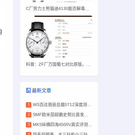
C厂劳力士熊猫迪4130能否解毒？C厂熊猫迪质量如何
，
的
。
科普：ZF厂万国葡七对比原版，哪些地方能看出？
最新文章
WS百达翡丽总裁5712深度测评，盘面色泽完爆PPF
SMF欧米茄超霸史努比首发实测！唯一对版盘面+ST19改3861
MKS纵横四海4500V真实评测：机芯稳、刻字深、性价比高
同系列钢表，大三针和小三针差10万？这10万到底花哪了？