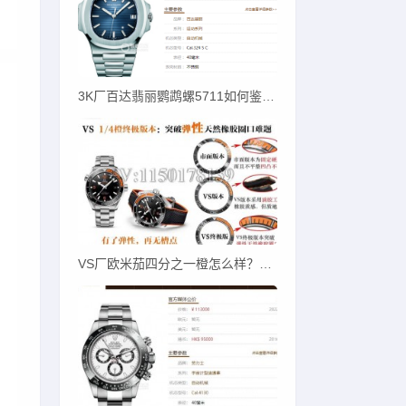
3K厂百达翡丽鹦鹉螺5711如何鉴别才对版？
VS厂欧米茄四分之一橙怎么样？一招教您辨别！