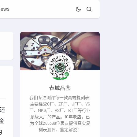
iews
表城品鉴
我们专注测评每一款高端复刻表!
主要经营C厂、ZF厂、JF厂、V6
了还
厂、MKS厂、VS厂、BT厂等行业
顶级大厂的产品。10年老店，已
金
为全球285368位表友提供真实复
刻表测评、鉴定解说！
的