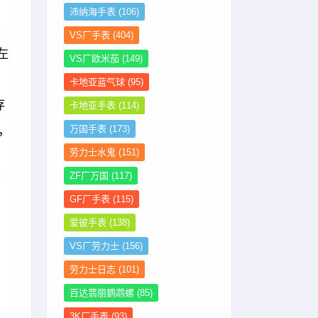
沛纳海手表
(106)
VS厂手表
(404)
左
VS厂欧米茄
(149)
卡地亚蓝气球
(95)
存
卡地亚手表
(114)
，
万国手表
(173)
劳力士水鬼
(151)
ZF厂万国
(117)
GF厂手表
(115)
爱彼手表
(138)
VS厂劳力士
(156)
劳力士日志
(101)
百达翡丽鹦鹉螺
(85)
3K厂手表
(93)