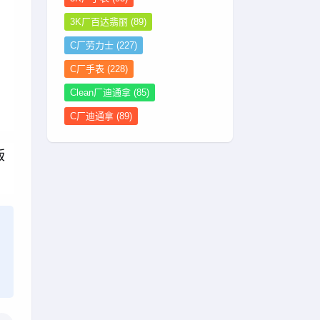
3K厂百达翡丽
(89)
C厂劳力士
(227)
C厂手表
(228)
Clean厂迪通拿
(85)
C厂迪通拿
(89)
版