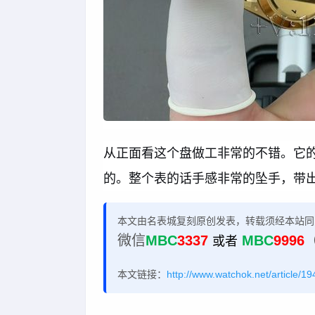
从正面看这个盘做工非常的不错。它
的。整个表的话手感非常的坠手，带
本文由名表城复刻原创发表，转载须经本站同
微信
MBC
3337
MBC
9996
或者
本文链接：
http://www.watchok.net/article/19