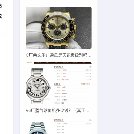
色
说
C厂余文乐迪通拿是天花板级别吗？C厂余文乐迪对比其他厂
V6厂蓝气球价格多少钱？（真正V6蓝气球价卖多少）